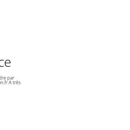
ce
dre par
.fr A très